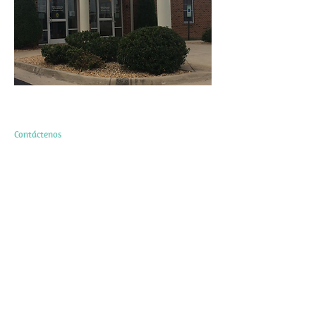
Contáctenos
85 Carril de Sanger
Staunton VA 24401
Línea principal:
540-887-3200
o
540-943-5515
Fax:
540-887-3245
Vídeo llamada:
540-416-0115
Servicios de emergencia
(24/7):