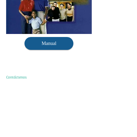
Manual
Contáctenos
85 Carril de Sanger
Staunton VA 24401
Línea principal:
540-887-3200
o
540-943-5515
Fax:
540-887-3245
Vídeo llamada: